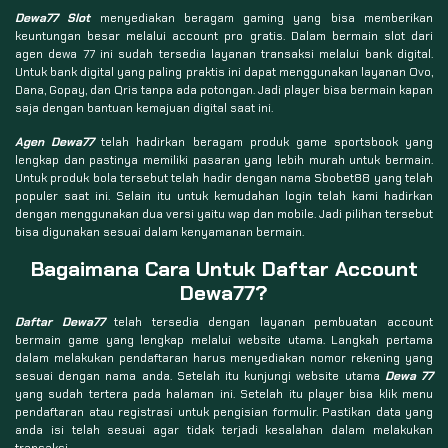
Dewa77 Slot
menyediakan beragam gaming yang bisa memberikan
keuntungan besar melalui account pro gratis. Dalam bermain slot dari
agen dewa 77 ini sudah tersedia layanan transaksi melalui bank digital.
Untuk bank digital yang paling praktis ini dapat menggunakan layanan Ovo,
Dana, Gopay, dan Qris tanpa ada potongan. Jadi player bisa bermain kapan
saja dengan bantuan kemajuan digital saat ini.
Agen Dewa77
telah hadirkan beragam produk game sportsbook yang
lengkap dan pastinya memiliki pasaran yang lebih murah untuk bermain.
Untuk produk bola tersebut telah hadir dengan nama Sbobet88 yang telah
populer saat ini. Selain itu untuk kemudahan login telah kami hadirkan
dengan menggunakan dua versi yaitu wap dan mobile. Jadi pilihan tersebut
bisa digunakan sesuai dalam kenyamanan bermain.
Bagaimana Cara Untuk Daftar Account
Dewa77?
Daftar Dewa77
telah tersedia dengan layanan pembuatan account
bermain game yang lengkap melalui website utama. Langkah pertama
dalam melakukan pendaftaran harus menyediakan nomor rekening yang
sesuai dengan nama anda. Setelah itu kunjungi website utama
Dewa 77
yang sudah tertera pada halaman ini. Setelah itu player bisa klik menu
pendaftaran atau registrasi untuk pengisian formulir. Pastikan data yang
anda isi telah sesuai agar tidak terjadi kesalahan dalam melakukan